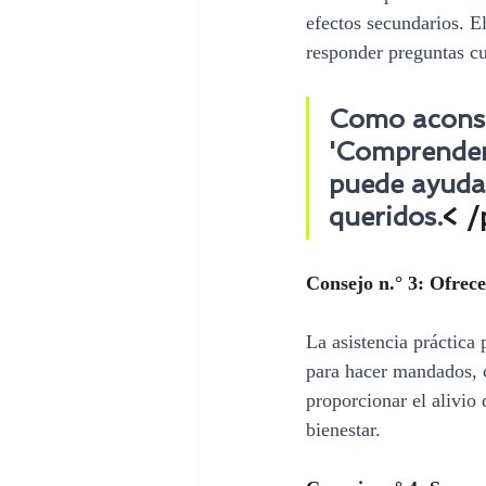
efectos secundarios. E
responder preguntas cu
Como aconse
'Comprender 
puede ayudar
queridos.
< /
Consejo n.° 3: Ofrec
La asistencia práctica 
para hacer mandados, c
proporcionar el alivio 
bienestar.