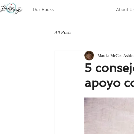
Our Books
About U
All Posts
Marcia McGee Ashfo
5 consej
apoyo co