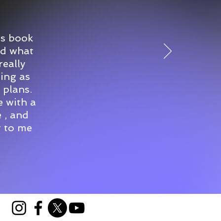
uctions: ¡donde el
zón y el arte se unen
 un viaje encantador!
is book
nd what
really
ting as
 plans.
e with a
 , and
t to me