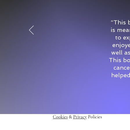
que recordamos.
“This 
is mea
to ex
enjoye
well a
This bo
cance
helped
Cookies
&
Privacy
Policies