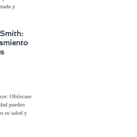
rmada y 
Smith: 
tamiento 
s 
ncer. Ofrézcase 
ndad pueden 
en su salud y 