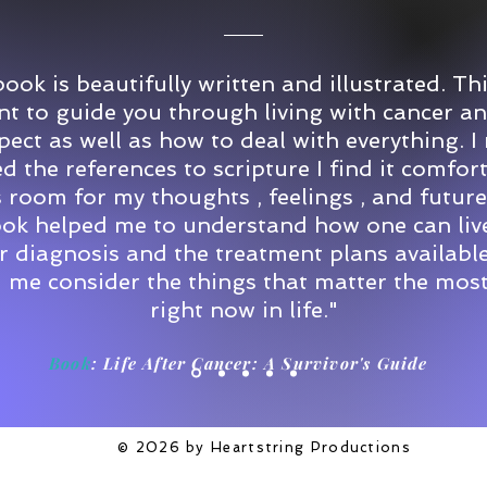
que otros
Prod
cora
para
book is beautifully written and illustrated. Th
nt to guide you through living with cancer a
pect as well as how to deal with everything. I 
d the references to scripture I find it comfor
s room for my thoughts , feelings , and future
ok helped me to understand how one can liv
r diagnosis and the treatment plans available
 me consider the things that matter the mos
right now in life."
Book
: Life After Cancer: A Survivor's Guide
© 2026 by Heartstring Productions