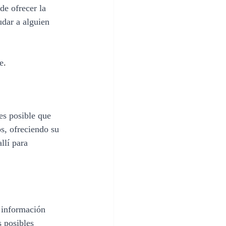
de ofrecer la 
dar a alguien 
e
. 
es posible que 
os, ofreciendo su 
llí para 
 información 
s posibles 