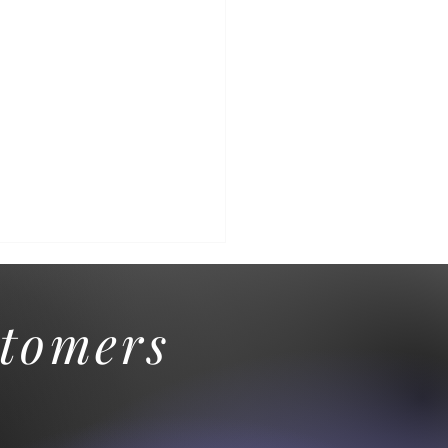
tomers
venido a Heartstring