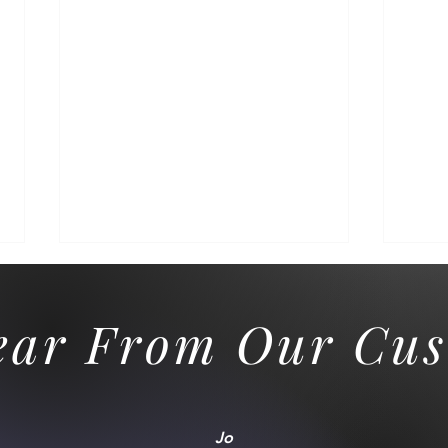
ear From Our Cus
Jo
Algunos días son mejores
Bien